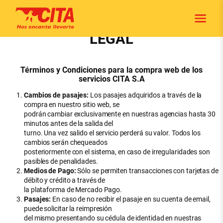
Saltar
al
contenido
LEGAL
Términos y Condiciones para la compra web de los
servicios CITA S.A
Cambios de pasajes:
Los pasajes adquiridos a través de la
compra en nuestro sitio web, se
podrán cambiar exclusivamente en nuestras agencias hasta 30
minutos antes de la salida del
turno. Una vez salido el servicio perderá su valor. Todos los
cambios serán chequeados
posteriormente con el sistema, en caso de irregularidades son
pasibles de penalidades.
Medios de Pago:
Sólo se permiten transacciones con tarjetas de
débito y crédito a través de
la plataforma de Mercado Pago.
Pasajes:
En caso de no recibir el pasaje en su cuenta de email,
puede solicitar la reimpresión
del mismo presentando su cédula de identidad en nuestras